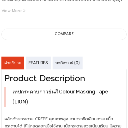
เคลือบด้วยกาวยางธรรมชาติ (Rubber) มีแรงยืดเกาะดี ง่ายกับทุกพื้นผิว
View More
มีให้เลือกทั้งหมด 11 สี ได้แก่ เหลือง ส้ม ชมพู แดง ฟ้า น้ำเงิน เขียวอ่อน
เขียวเข้ม ม่วง ดำ เทา
COMPARE
คำอธิบาย
FEATURES
บทวิจารณ์ (0)
Product Description
เทปกระดาษกาวย่นสี Colour Masking Tape
(LION)
ผลิตด้วยกระดาษ CREPE คุณภาพสูง สามารถขีดเขียนลงบนเนื้อ
กระดาษได้ สีไม่หลุดลอกเมื่อใช้งาน เนื้อกระดาษสวยเนียนเรียบ มีความ