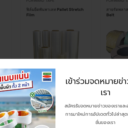
FORWARD TAPE
FORWARD T
ฟิล์มยืดพันพาเลท Pallet Stretch
สายรัดพลาส
Film
Belt
เข้าร่วมจดหมายข่
เรา
สมัครรับจดหมายข่าวของเราและ
การมาใหม่การอัปเดตทั่วไปล่าสุ
FORWARD TAPE
ชั่นของเรา
pe
โพลีมอลล์ Polimall