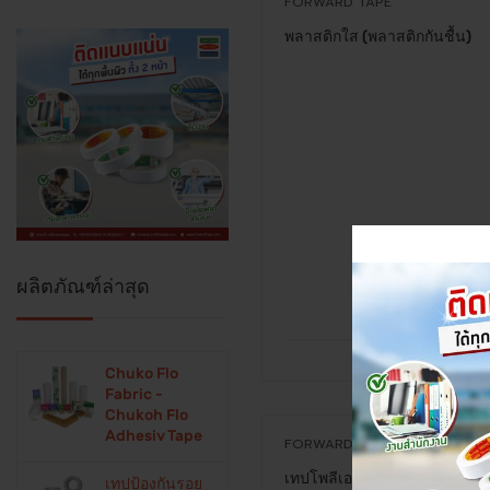
FORWARD TAPE
พลาสติกใส (พลาสติกกันชื้น)
ผลิตภัณฑ์ล่าสุด
Chuko Flo
Fabric -
Chukoh Flo
Adhesiv Tape
FORWARD TAPE
เทปโพลีเอมายด์ Polyimide Ta
เทปป้องกันรอย