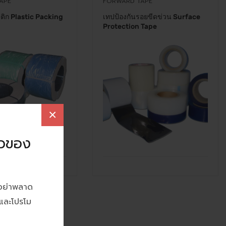
APE
FORWARD TAPE
ติก Plastic Packing
เทปป้องกันรอยขีดข่วน Surface
Protection Tape
×
าวของ
อย่าพลาด
ดและโปรโม