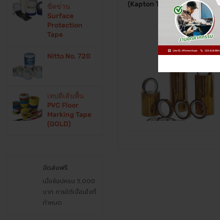
(Kapton Tape)
ขีดข่วน
Surface
Protection
Tape
Nitto No. 720
เทปตีเส้นพื้น
PVC Floor
Marking Tape
(GOLD)
จัดส่งฟรี
เมื่อช้อปครบ 5,000
บาท ภายใต้เงื่อนไขที่
กำหนด