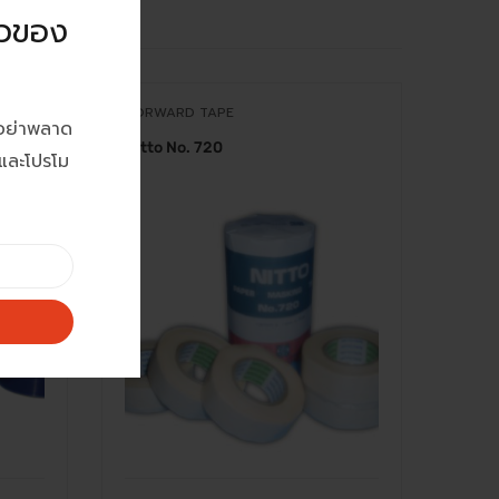
าวของ
FORWARD TAPE
GOLD
อย่าพลาด
e
Nitto No. 720
เทปตี
ดและโปรโม
Tape