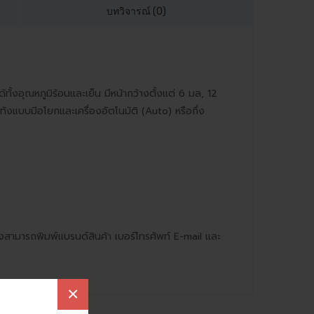
บทวิจารณ์ (0)
้งอุณหภูมิร้อนและเย็น มีหน้ากว้างตั้งแต่ 6 มล, 12
แบบมีอโยกและเครื่องอัตโนมัติ (Auto) หรือกึ่ง
ังสามารถพิมพ์แบรนด์สินค้า เบอร์โทรศัพท์ E-mail และ
×