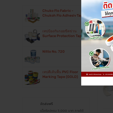
Custom
Chuko Flo Fabric -
Chukoh Flo Adhesiv Tape
FORW
เทปป้องกันรอยขีดข่วน
Chuko
Surface Protection Tape
Adhes
Nitto No. 720
เทปตีเส้นพื้น PVC Floor
Marking Tape (GOLD)
จัดส่งฟรี
เมื่อช้อปครบ 5,000 บาท ภายใต้