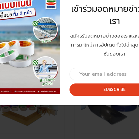
ers Who Viewed This Item Also Viewed
เข้าร่วมจดหมายข่
เรา
ARD TAPE
FORWARD TAPE
สมัครรับจดหมายข่าวของเราและ
 Flo Fabric – Chukoh Flo
เทปป้องกันรอยขีดข่วน Surfac
การมาใหม่การอัปเดตทั่วไปล่าสุ
iv Tape
Protection Tape
ชั่นของเรา