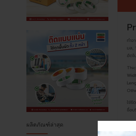
Pr
ทำจา
มล, 
อัตโ
Thi
Wid
Leng
Othe
ใช้ร
ชื่อ
ผลิตภัณฑ์ล่าสุด