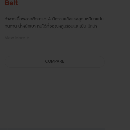
Belt
ทำจากเนื้อพลาสติกเกรด A มีความแข็งแรงสูง เหนียวแน่น
ทนทาน น้ำหนักเบา ทนได้ทั้งอุณหภูมิร้อนและเย็น มีหน้า
กว้างตั้งแต่ 6 มล, 12 มล, 15 มล, 19 มล และสามารถผลิต
View More
ความหนาและความยาวได้ตามความต้องการ มีทังแบบมีอ
โยกและเครื่องอัตโนมัติ (Auto) หรือกึ่งอัตโนมัติ (Semi
Auto) มีให้เลือกหลากหลายสี
COMPARE