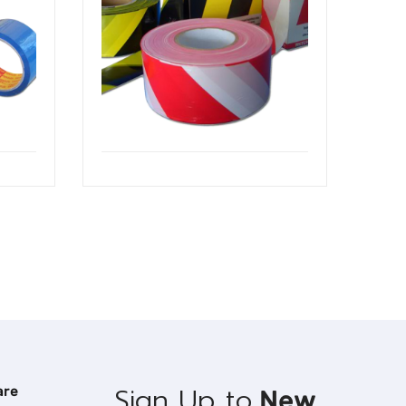
ดและโปรโม
Sign Up to
are
New