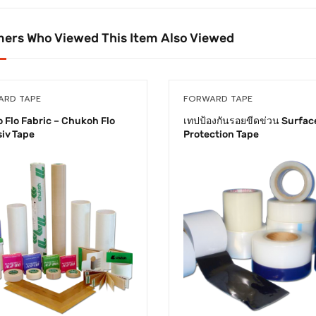
ers Who Viewed This Item Also Viewed
ARD TAPE
FORWARD TAPE
 Flo Fabric – Chukoh Flo
เทปป้องกันรอยขีดข่วน Surfac
iv Tape
Protection Tape