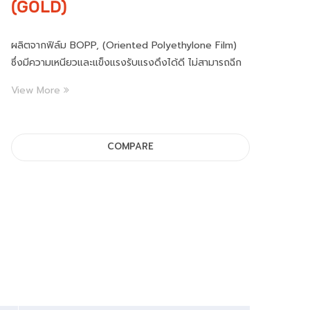
(GOLD)
ผลิตจากฟิล์ม BOPP, (Oriented Polyethylone Film)
ซึ่งมีความเหนียวและแข็งแรงรับแรงดึงได้ดี ไม่สามารถฉีก
ขาดได้ด้วยมือ เทปเคลือบด้วยกาว Hybrid Adhesive เทป
View More
มีความเหนียวสูง ทนต่ออุณหภูมิสูงหรือต่ำได้ดีเยี่ยม มีทั้งสี
ใส และสีน้ำตาล
COMPARE